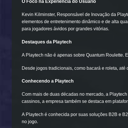
O Foco na Experiência do Usuário
Kevin Kilminster, Responsável de Inovação da Playt
elementos de entretenimento dinâmico e de alta qua
para jogadores ávidos por grandes vitórias.
Destaques da Playtech
A Playtech não é apenas sobre Quantum Roulette. El
Desde jogos tradicionais, como bacará e roleta, até
Conhecendo a Playtech
Com mais de duas décadas no mercado, a Playtech é
cassinos, a empresa também se destaca em platafor
A Playtech é conhecida por suas soluções B2B e B2
no jogo.