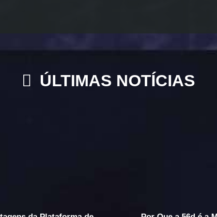
ÚLTIMAS NOTÍCIAS
tagens da Plataforma de
Por Que a 56d é a 