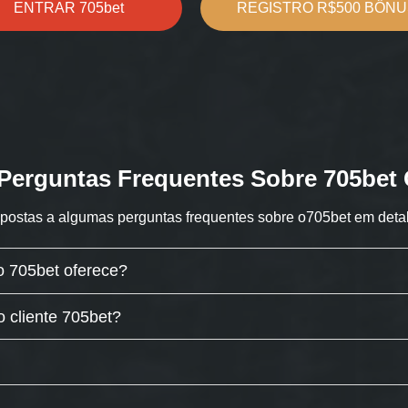
ENTRAR 705bet
REGISTRO R$500 BÔN
Perguntas Frequentes Sobre 705bet
postas a algumas perguntas frequentes sobre o705bet em detal
o 705bet oferece?
 cliente 705bet?