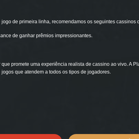
e jogo de primeira linha, recomendamos os seguintes cassinos
hance de ganhar prêmios impressionantes.
 que promete uma experiência realista de cassino ao vivo. A P
jogos que atendem a todos os tipos de jogadores.