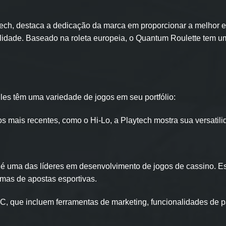
ech, destaca a dedicação da marca em proporcionar a melhor ex
lidade. Baseado na roleta europeia, o Quantum Roulette tem um 
es têm uma variedade de jogos em seu portfólio:
 os mais recentes, como o Hi-Lo, a Playtech mostra sua versat
 uma das líderes em desenvolvimento de jogos de cassino. Es
mas de apostas esportivas.
C, que incluem ferramentas de marketing, funcionalidades de 